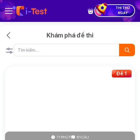
THI THỬ
NGAY
Khám phá đề thi
Đề 1
71 PHÚT
61 CÂU