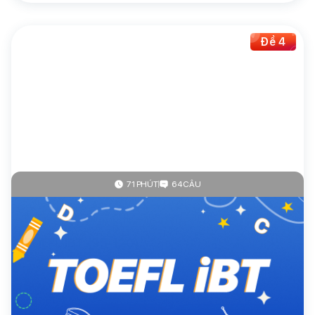
Đề 4
71 PHÚT
64 CÂU
4.8
(69 đánh giá)
Toefl
TOEFL iBT (95-120)
30.000đ/đề