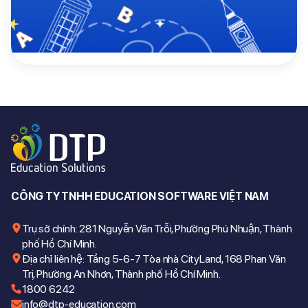
Mua theo gói
Mua ngay
Giảm giá lên đến
67%
khi mua đề thi theo gói
CÔNG TY TNHH EDUCATION SOFTWARE VIỆT NAM
Trụ sở chính: 281 Nguyễn Văn Trỗi, Phường Phú Nhuận, Thành
phố Hồ Chí Minh.
Địa chỉ liên hệ: Tầng 5-6-7 Tòa nhà CityLand, 168 Phan Văn
Trị, Phường An Nhơn, Thành phố Hồ Chí Minh.
1800 6242
info@dtp-education.com