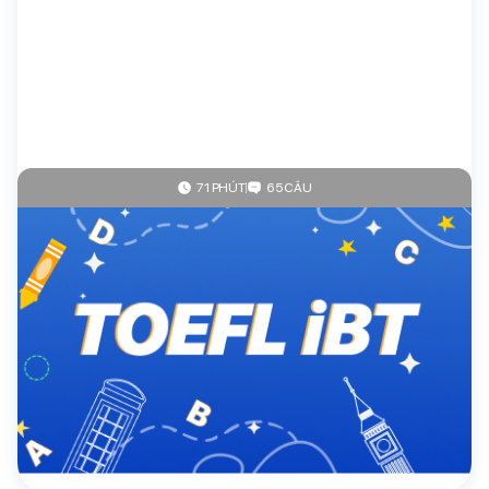
71 PHÚT
65 CÂU
4.1
(43 đánh giá)
Toefl
TOEFL iBT (95-120)
30.000đ/đề
Mua theo gói
Mua ngay
Giảm giá lên đến
67%
khi mua đề thi theo gói