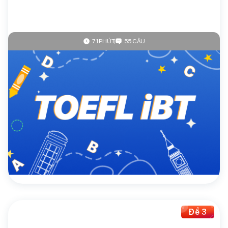
71 PHÚT
55 CÂU
4.7
(96 đánh giá)
Toefl
TOEFL iBT (95-120)
30.000đ/đề
Mua theo gói
Mua ngay
Giảm giá lên đến
67%
khi mua đề thi theo gói
Đề 3