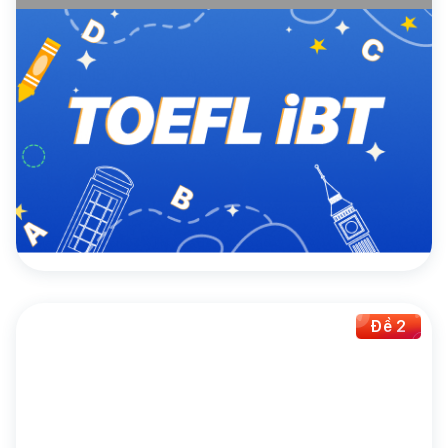
4.2
(13 đánh giá)
Toefl
TOEFL iBT (95-120)
30.000đ/đề
Mua theo gói
Mua ngay
Giảm giá lên đến
67%
khi mua đề thi theo gói
Đề 2